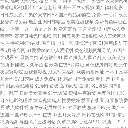
一页
乱码欧美孕交
超碰在线艹
日本在线护士
黄色三级免费网址
香港电影伦理片
91黄色电影
亚洲一区成人视频
国产福利电影
午夜影院 欧美性爱bb 先锋成人Av 伊人影视久久 久久机热精品27 亚洲国产
日韩成人影片
男的天堂网AV
国产精品尤物在
免费a一毛片
欧美
肠交扩张另类
最新亚洲日韩精品
欧美在线视频
免费黄色网址在
777 丁香五月性交网友 亚洲东方色图 国产精品毛片A片 日韩视频福利导航
线
主播第一页
丁香五月网
性爱东京热
草逼视频78
国产成人免
费无码
高清日韩无码视频
宗和网五月天
日b视频
成人三级网站
狼友色五月天 91福利微拍导航 老熟女精品视频1 91大神影音 九一视频 亚洲
在
主播福利姬h在线
国产精一精二区
基情涩涩网
51漫画成人
丁
香5月综合网
91爱爱com
伊人涩涩射
黄色视频网址导航
91国在
欧美另类人妖 51在线观看 超碰自拍情侣 久草福利视频 欧美视频a 久久免费
线观看
91最新自拍
黄色软件91
国产操女人
国产乱人
欧美乱欲
视频
超碰吃瓜
久草涩涩
最新在线A片网址
黄色视屏网站
欧美午
二区 97干网站 美女九一社 最新超碰午夜网站 久久AV资源网 51人妻综合网
夜寂寞影院
新视觉影视
成人写真福利
欧美内射网址
日本中文字
幕无码
97日穴网
成人免费在线
精品国产免费观看
国产不卡高
国产男女啪视频 人人变态另类av av福利资源导航 亚洲色情AV导航 国产精品
清
91av在线播放
91制作传媒
岛国av资源
超碰91资源
国产乱一
乱二乱三
日韩美女直播
91尤物69
蜜桃午夜激情
免费伦理电影
福利社 日本不卡二区 97久草热 九一日韩高清 亚洲色图五月天 福利合集在线
日本电影伦理片
黄瓜视频成人
性爱婷婷
爱豆在线看
麻豆影院爱
爱
成人软件视频
午夜宅男在线
91专区在线
狠狠干欧美
国产三
导航 精品国产 婷婷色网站 东京热色图片 欧美亚色色 91久久豆花 东方四虎
级国产
国产欧美日韩在线
97五月天婷婷
日韩在线网
91福利社
视频
福利导航
A片三级网站
久草视频8
香蕉APP污视频
艹艹艹
色av 欧美孕妇性交 欧洲一级片 91欧洲视频 麻豆精品md 91色情软件入口