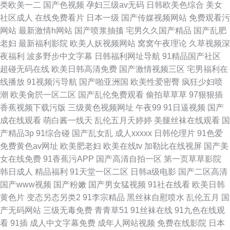
类欧美一二
国产色视频
孕妇三级av无码
日韩欧美色综合
美女
社区成人
在线免费看片
日本一级
国产传媒视频网站
免费观看污
网站
最新激情h网站
国产喷浆抽搐
宅男久久国产精品
国产乱肥
老妇
最新福利影院
欧美人妖视频网站
窝窝午夜理论
久草视频深
夜福利
波多野步中文字幕
日韩福利网址导航
91精品国产社区
超碰无码在线
欧美日韩高清免费
国产激情视频三区
宅男福利在
线播放
91视频污导航
国产啪亚洲国
欧美性爱密臀
疯狂少妇喷
潮
欧美肏屄一区二区
国产乱伦免费观看
偷拍草草草
97狠狠插
香蕉视频下载污版
三级黄色视频网址
午夜99
91日逼视频
国产
成在线观看
萌白酱一线天
乱伦五月天婷婷
美腿丝袜在线观看
国
产精品3p
91综合碰
国产乱女乱
成人xxxxx
日韩伦理片
91色爱
免费黄色av网址
欧美肥老妇
欧美在线tv
加勒比在线视屏
国产美
女在线免费
91香蕉污APP
国产高清自拍一区
第一页草草影院
韩日成人
精品福利
91天堂一区二区
日韩a级电影
国产二区高清
国产www视频
国产粉嫩
国产男女猛视频
91社在线看
欧美日韩
黄色片
变态另态另类2
91李宗精品
黑丝袜自慰喷水
乱伦五月
国
产无码网站
三级无毒免费
青青草51
91丝袜在线
91九色在线观
看
91插
成人中文字幕免费
成年人网站视频
免费在线影院
日本