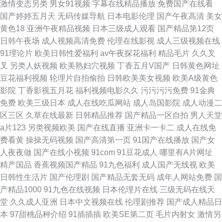
激情变态另类
男女91视频
字幕在线精品播放
免费国产在线看
国产婷婷五月天
无码传媒导航
日本电影伦理
国产午夜高清
美女
黄色18
亚洲午夜精品视频
日本三级成人观看
国产精品第12页
日韩午夜场
成人视频高清免费
伦理在线影视
成人三级视频在线
91理论片
欧美日韩性爱福利
av午夜探花福利
精品毛片
久久叉
叉
另类人妖视频
欧美熟妇穴视频
丁香五月V国产
日韩黄色网址
豆花福利视频
轮理片自拍偷拍
日韩欧美美女视频
欧美A级黄色
影院
丁香影视五月花
福利视频电影久久
污污污污免费
91金典
免费
欧美三级日本
成人在线吃瓜网站
成人岛国影院
成人动漫二
区三区
久草在线最新
日韩精品推荐
国产精品一区自拍
男人天堂
a片123
另类视频欧美
国产在线直播
亚洲卡一卡二
成人在线免
费看黄
操操无码视频
国产高清第一页
91国产在线播放
国产女
人夜夜做
国产在线小视频
91com
91豆花成人
哪里有A片网址
精产国品
香蕉视频国产精品
91九色福利
成人国产无线视
欧美
日韩性生活片
国产伦理剧
国产精品无套无码
成年人网站免费
国
产精品1000
91九色在线视频
日本伦理片在线
三级无码在线天
堂
久久成人亚洲
日本中文视频在线
伦理剧推荐
国产成人精品日
本
97甜桃品种介绍
91插插插
欧美SE第二页
毛片内射女
激情另