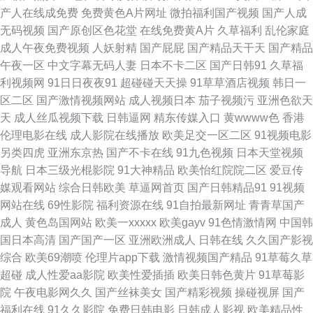
产人在线成免费
免费黄色A片网址
微拍福利国产视频
国产人成
a级啪在线看 污色色五月 91视频网在线 超碰免费成人 国产av影院 国产伊人
无码视频
国产原创区色花堂
在线免费黄A片
久草福利
乱伦家庭
成人午夜免费视频
人妖射精
国产屁屁
国产精品天干天
国产精品
五月花 欧美丝袜性爱 无码欧美另类 成人免费福利 老司机亚洲福利 欧美人妖
午夜一区
中文字幕无码人妻
日本不卡二区
国产日韩91
久草福
利视频网
91日日夜夜91
超碰碰天天操
91草草酒店视频
韩日一
五月天 午夜福合集 午夜福利3000 91国内产大香蕉 福利视频在线导航 美日
区二区
国产激情视频网站
成人视频日本
茄子视频污
亚洲色欲天
天
成人丝瓜视频下载
日韩逼网
精东传媒入口
黄wwww色
香港
韩色 亚洲有码av在线 五月天激情人体 超碰自慰 成人色狼做爱 99视频资源总
伦理电影在线
成人影院在线播放
欧美足交一区二区
91视频电影
另类四虎
亚洲东京热
国产不卡在线
91九色视频
日本天堂视频
站 中文字幕A∨码 影音先锋少妇熟女 伊人成人在线αV 福利午夜 久久婷婷国
导航
日本三级光棍影院
91大神精品
欧美怡红院院二区
爱豆传
媒观看网站
综合日韩欧美
草逼网首页
国产日韩精品91
91视频
产综合 青娱乐av91 日韩福利视频导航 18岁成人片 97操碰操碰 国产AV操屁
网站在线
69性影院
福利资源在线
91自拍最新网址
青青草国产
成人
黄色岛国网站
欧美一xxxxx
欧美gayv
91色情激情网
中国韩
探花 豆花视频不卡 精品在线日本有码 精品9热这里 欧美性交DVD 日韩午夜
国日本高清
国产国产一区
亚洲欧洲成人
日韩在线
久久国产影视
综合
欧美69潮喷
伦理片app下载
激情视频国产精品
91草莓久草
福利av 影音先锋偷情福利 91美女艹逼网站 91天堂网com 91主站色色
超碰
成人性爱aa影院
欧美性爱插插
欧美日韩色黄片
91草莓影
院
午夜电影网久久
国产丝袜美女
国产精彩视频
操碰视屏
国产
wwwAV串色 九九国产精品 人人操人人爽 欧美性戟 伦理聚合一级 黄色仓库
福利在线
91久久影院
免费日韩电影
日韩成人影视
欧美精品性