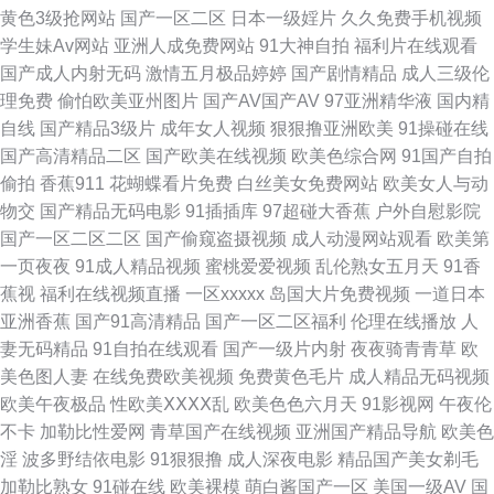
黄色3级抢网站
国产一区二区
日本一级婬片
久久免费手机视频
久久香蕉丁香 影音成人视频 超碰精品久久 含羞草操视频 美女18网站 欧美性
学生妹Av网站
亚洲人成免费网站
91大神自拍
福利片在线观看
国产成人内射无码
激情五月极品婷婷
国产剧情精品
成人三级伦
生 欧日韩123区 老湿机69福利社 蜜桃麻豆久久 人人妻人人摸 四虎黄一级片
理免费
偷怕欧美亚州图片
国产AV国产AV
97亚洲精华液
国内精
自线
国产精品3级片
成年女人视频
狠狠撸亚洲欧美
91操碰在线
日本美女色色 91茄子老司机 蜜桃AV97 伊人福利在线 91在线看 福利91 草草
国产高清精品二区
国产欧美在线视频
欧美色综合网
91国产自拍
偷拍
香蕉911
花蝴蝶看片免费
白丝美女免费网站
欧美女人与动
浮力影院 91精品国产白丝 综合另类 日韩福利视频导航 五月天成人导航 91产
物交
国产精品无码电影
91插插库
97超碰大香蕉
户外自慰影院
国产一区二区二区
国产偷窥盗摄视频
成人动漫网站观看
欧美第
精品 香蕉视频黄 91美女诱惑 91免费看视频 伊人色影院 在线观看成人网址
一页夜夜
91成人精品视频
蜜桃爱爱视频
乱伦熟女五月天
91香
蕉视
福利在线视频直播
一区xxxxx
岛国大片免费视频
一道日本
伊人男人天堂 青青伊人网 伊人另类色色综合 天天干精品视频 欧美专区 久草
亚洲香蕉
国产91高清精品
国产一区二区福利
伦理在线播放
人
妻无码精品
91自拍在线观看
国产一级片内射
夜夜骑青青草
欧
众合网 大香蕉资源网 AV高清福利 97視頻 超碰公开在线91 欧美肏屄视频 欧
美色图人妻
在线免费欧美视频
免费黄色毛片
成人精品无码视频
欧美午夜极品
性欧美ⅩⅩⅩⅩ乱
欧美色色六月天
91影视网
午夜伦
美性vahd 51国产视频自拍 操美女福利导航 福利内射官网 福利微拍在线导航
不卡
加勒比性爱网
青草国产在线视频
亚洲国产精品导航
欧美色
淫
波多野结依电影
91狠狠撸
成人深夜电影
精品国产美女剃毛
欧美色色资源站 日本人妻丝袜 日本人妻字幕 欧美另类TV 欧美色图小va 日本
加勒比熟女
91碰在线
欧美裸模
萌白酱国产一区
美国一级AV
国