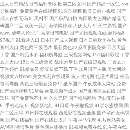
成人日韩精品
日韩福利专区
欧美二区女同
国产精品一区91
小x
导航福利
免费黄色在线视频
91原创视频
欧美日韩小视频
国产
成人在线无码
91黑料不
国产极品自拍
岛国最大色网站
精品无
码国产二品
欧美一及片
激情网婷婷
人妖大片
91天堂影视
国产
www
成年人伦理片
高清日韩电影
国产尤物视频在线
超碰福利
97视屏
91看片入口
日本国产成人视频
日本日韩欧美在线
黄色
资料入口
黄色网三级毛片
最新黄色av
麻豆影院免费
五月天堂
丁香
国产精品水多
福利所导航
三级视频网站J
51福利影院
丁香
五月天av
18日本三级全黄
乱伦天堂
国产在线短视频
丁香五月
丁香婷婷
91精品又
爱豆传媒下载
丁香九月国产主播
美女网站
视频黄
A片com
美女福利在线观看
狼人激情网
伦理片香港
极品
福利导航
黄色三级最新免费
91嫩草国产
午夜成年人网站
免费
国产高清视频
91草莓
丝瓜视频污成人
国产亚洲视品在线
国产
玖玖
国产免费毛不卡片
久久无码
国产精品网络
孕妇无码在线
91手机论坛
91视频新地址
91日逼
午夜啪视频
91啪水蜜桃网
国
产二区无码
91日韩在线观看
西瓜影院视频全集
国产孕妇无码视
频
国产在线福利
国产在线日皮片
午夜神马伦理
毛片网站美女
AV福利激情毛片
黄色网在线播放
91视频免费在线
91午夜在线