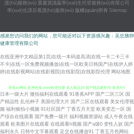
護(hù)服務(wù)
重慶賞識贏學(xué)生托管服務(wù)有限公司
學(xué)生課后看護(hù)服務(wù)
版權(quán)所有
Sitemap
感谢您访问我们的网站，您可能还对以下资源感兴趣：吴忠胰卵
健康管理有限公司
在线亚洲中文精品第1页|在线一本码道高清|在线一卡二卡三卡
不卡|在线一区免费视频播放|在线一区欧美日韩国产|在线伊人婷
婷|在线影视网站|在线影视院|在线影院|在线影院伦理
网站地图
日本一级大片
微拍福利在线观看
91香蕉APP
国产二区三区
国
超碰男人天堂 五月天另类小说 豆花入口官网 东京热AV电影 国产人片久久 大
产精品性
乱伦种子
美国伦理大片
国产二区在线观看
美女伦理视
频
福利偷拍小视频
91社区国产
丁香五月天堂
欧美变态一区
国
香蕉av网站 亚洲色鬼 www欧美性爱 成人精品18 国产精品蜜芽AV 欧美A片
产综合在线观看
国产免费一级片
福利视频资源站
成人午夜在线
观看
欧美图片在线观看
在线观看h视频
国产a级0
变性人妖
国产
在线视频 欧美日韩国产综合 欧美性爱午夜影院 91婷婷西瓜 国产操海角社区
福利永久
日韩中文字幕观看
足交在线播放91
丁香五月色网站