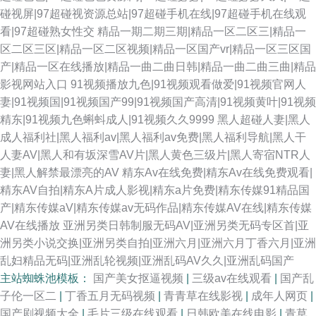
碰视屏|97超碰视资源总站|97超碰手机在线|97超碰手机在线观
看|97超碰熟女性交
精品一期二期三期|精品一区二区三|精品一
区二区三区|精品一区二区视频|精品一区国产vr|精品一区三区国
产|精品一区在线播放|精品一曲二曲日韩|精品一曲二曲三曲|精品
影视网站入口
91视频播放九色|91视频观看做爱|91视频官网人
妻|91视频国|91视频国产99|91视频国产高清|91视频黄叶|91视频
精东|91视频九色蝌蚪成人|91视频久久9999
黑人超碰人妻|黑人
成人福利社|黑人福利av|黑人福利av免费|黑人福利导航|黑人干
人妻AV|黑人和有坂深雪AV片|黑人黄色三级片|黑人寄宿NTR人
妻|黑人解禁最漂亮的AV
精东Av在线免费|精东Av在线免费观看|
精东AV自拍|精东A片成人影视|精东a片免费|精东传媒91精品国
产|精东传媒aV|精东传媒av无码作品|精东传媒AV在线|精东传媒
AV在线播放
亚洲另类日韩制服无码AV|亚洲另类无码专区首|亚
洲另类小说交换|亚洲另类自拍|亚洲六月|亚洲六月丁香六月|亚洲
乱妇精品无码|亚洲乱轮视频|亚洲乱码AV久久|亚洲乱码国产
主站蜘蛛池模板：
国产美女抠逼视频
|
三级av在线观看
|
国产乱
子伦一区二
|
丁香五月无码视频
|
青青草在线影视
|
成年人网页
|
国产剧视频大全
|
毛片三级在线观看
|
日韩欧美在线电影
|
青草