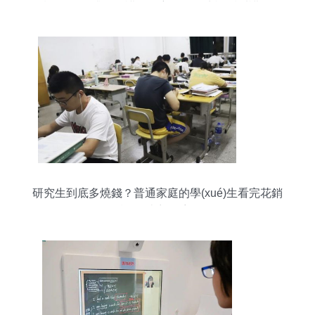
后服務(wù)升級，護(hù)航學(xué)生課后看護(hù)
研究生到底多燒錢？普通家庭的學(xué)生看完花銷
后，多半想放棄了