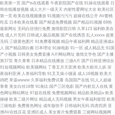
欧美第一页
国产ts在线观看
午夜影院国产在线
91操在线观看
日
韩在线播放视频
成人大片一级天天
内射性爱网址大全
欧美社区
第一页
欧美在线视频播放
91视频污污污
超碰在线公开
AV蜜桃
吃瓜
日本欧美在线看
国产精选免费视频
国产精品91视频
69热
最新网址
无码白丝强行免费
激情影院日韩
久草123
福利欧美在
线
成人片无码
日韩成人极品视频
国产在线诱惑
乱人xxxxx
超黄
无码
三级黄色图片
91免费看视频
精品午夜福利网
精品亚洲成a
人
国产精品萌白酱
日本理论
91操电影
91一区
成人精品无
91国
产小视频
日韩美女免费直播
A片网站网址
激情文学色
国产主播
第37页
青久青青
日本精品在线播放
三级A片
国产日韩亚洲综合
91短视频网站
欧美骚网站
丁香五月天亚洲
欧美大粗吊人妖
深
夜福利亚洲
人兽福利导航
91叉叉操小骚逼
成人18视频
欧美大
鸡吧
草逼wwww
久草福利免费试看
岛国国产在线
91人人超碰
青青
美女白丝18禁
91肏比
国产三区电影
国产内射后入在线
黄
色网址网站网址
97超在线视
免费视频网站
精品欧美精品v
欧美
操碰
欧美二级片网址
精品成人无码视频
男女午夜福利影院
欧美
三级电影
免费黄色网址
成年版快手
日韩福利无码
四虎四房
亚
洲AV在线豆花
亚洲区成人
美女黄片免费观看
三级网站视频网