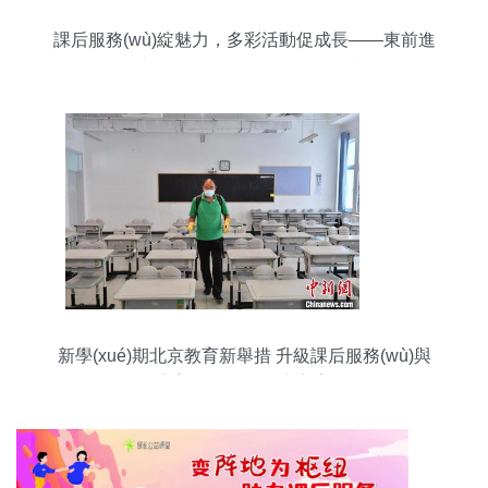
課后服務(wù)綻魅力，多彩活動促成長——東前進
(jìn)小學(xué)課后服務(wù)活動掠影
新學(xué)期北京教育新舉措 升級課后服務(wù)與
完善校長教師輪崗方案