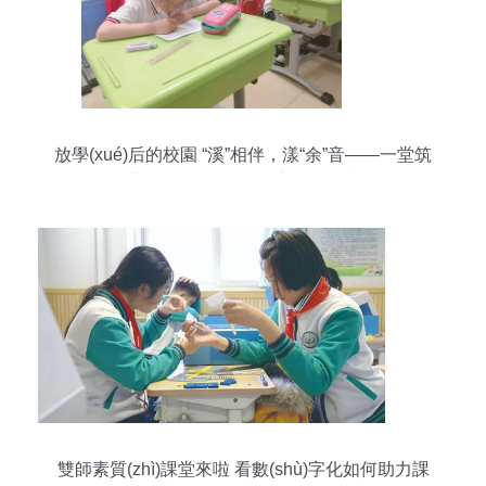
放學(xué)后的校園 “溪”相伴，漾“余”音——一堂筑
夢15溪脈的學(xué)生課后故事
雙師素質(zhì)課堂來啦 看數(shù)字化如何助力課