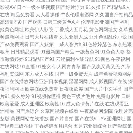
影视AV
日本一级在线视频
国产好片浮力
91久操
国产精品成人
品韩日 青娱乐超清精品 亚洲av色综合 91精品高跟玉足 97超碰蜜臀 老湿机
在线
精品免费看
人人看操碰
午夜伦理电影网
久久国自产拍精品
高清乱码0
国产欧美
日韩三级黄色A片
伦理电影亚洲国产
福利
香蕉久久 性爱网日韩av 超碰99丝袜诱惑 黄色A片3及片 日韩色图导航 91中
姬黄色网址
欧美伊人影院
丁香成人五月花
黄色网网址女
久草视
频最新网址
日韩大片在线看
久久亚洲人成
亚州色图乱伦小说
国
文 黑丝袜诱惑国产 人妖伪娘国产 91传媒在线看 黄色视屏网站 人人超碰人人
产va免费观看
国产人妖第二
成人影片h
91色婷婷瑟色
东京热狠
狠草
日韩精品观看
91最新国产精品
一级黄色网
91色色人妻
都
鲁 AV老司机 激情文学日韩 欧美丝袜婷婷 午夜伦理精美A片 91九色乱 国产ts
市激情婷婷
91精品国产91
云涩福利在线导航
91视色
午夜福利
在线网站
91直播
91处女
伊人网青青草
国产又爽又黄又无
久草
性爱观看 日本欧美另类 成人午夜影院 内射精品 午夜剧场黄色 97操在线视频
福利资源网
东方成人在线
国产一级免费大片
成年免费视频网站
国产在线播放网站
亚洲日本视频
淫淫网网
成人影视国产在线
深
人妖色情社区 九一看片不用下载 午夜秀场 超碰国产25 激情六月综合网 在线
夜福利网址
欧美在线免费看
日夜夜欧美
国产大片中文字幕
国产
片91
操久婷婷
91视频你懂得
黄色三级片毛片
免费电影片
日韩
观看国产成年 www蜜臀 人妖操女 91在线看视频 精品国内久久 深夜看片 91
欧美爱爱
成人亚洲区
欧美性16
成人色情黄片在线
在线观看亚
洲精品
国产热综合
久草网视频在线看
午夜精品网影院
伦理片完
免费性爱色情 九一日韩高清 午夜福利艹牛B 97超碰人人 香蕉食品 韩国伦理
整版
黄视网站在线播放
国产片自拍
国产在线91
AV亚洲网址
国
产经典三级在线
丁香婷婷五月综合
五月花亚洲综合
国产影院第
av播放 日本欧洲不卡 91在线视频观看 老司机色狼影院 性欧美成人18 丁香