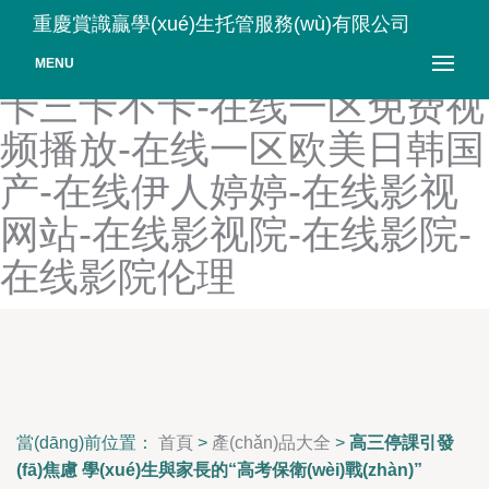
在线亚洲中文精品第1页-在
重慶賞識贏學(xué)生托管服務(wù)有限公司
线一本码道高清-在线一卡二
MENU
卡三卡不卡-在线一区免费视
频播放-在线一区欧美日韩国
产-在线伊人婷婷-在线影视
网站-在线影视院-在线影院-
在线影院伦理
當(dāng)前位置：
首頁
>
產(chǎn)品大全
>
高三停課引發
(fā)焦慮 學(xué)生與家長的“高考保衛(wèi)戰(zhàn)”