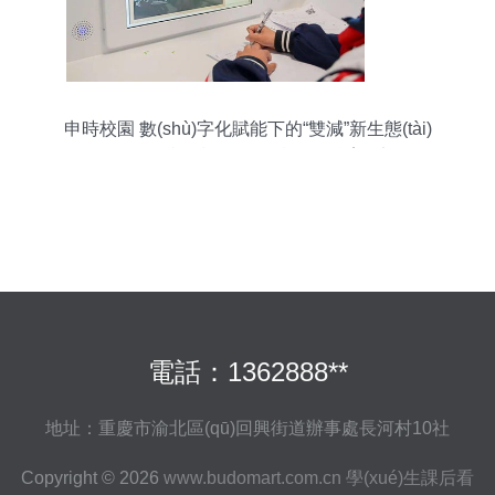
申時校園 數(shù)字化賦能下的“雙減”新生態(tài)
——閔行區(qū)課后服務(wù)實(shí)踐案例調(diào)
查
電話：1362888**
地址：重慶市渝北區(qū)回興街道辦事處長河村10社
Copyright © 2026
www.budomart.com.cn
學(xué)生課后看