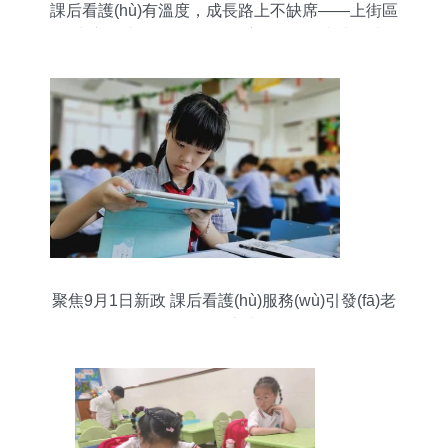
課后看護(hù)有溫度，成長路上不缺席——上街區
(qū)中心路小學(xué)“三個維度”推動“雙減”走深走實
(shí)
聚焦9月1日新政 課后看護(hù)服務(wù)引發(fā)老
師們的“愁”與盼