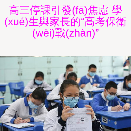
高三停課引發(fā)焦慮 學
(xué)生與家長的“高考保衛
(wèi)戰(zhàn)”