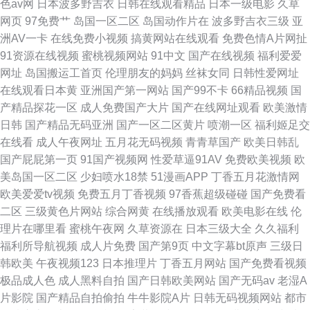
色av网
日本波多野吉衣
日韩在线观看精品
日本一级电影
久草
网页
97免费艹
岛国一区二区
岛国动作片在
波多野吉衣三级
亚
洲AV一卡
在线免费小视频
搞黄网站在线观看
免费色情A片网扯
91资源在线视频
蜜桃视频网站
91中文
国产在线视频
福利爱爱
网址
岛国搬运工首页
伦理朋友的妈妈
丝袜女同
日韩性爱网址
在线观看日本黄
亚洲国产第一网站
国产99不卡
66精品视频
国
产精品探花一区
成人免费国产大片
国产在线网址观看
欧美激情
日韩
国产精品无码亚洲
国产一区二区黄片
喷潮一区
福利姬足交
在线看
成人午夜网址
五月花无码视频
青青草国产
欧美日韩乱
国产屁屁第一页
91国产视频网
性爱草逼91AV
免费欧美视频
欧
美岛国一区二区
少妇喷水18禁
51漫画APP
丁香五月花激情网
欧美爱爱tv视频
免费五月丁香视频
97香蕉超级碰碰
国产免费看
二区
三级黄色片网站
综合网黄
在线播放观看
欧美电影在线
伦
理片在哪里看
蜜桃午夜网
久草资源在
日本三级大全
久久福利
福利所导航视频
成人片免费
国产第9页
中文字幕bt原声
三级日
韩欧美
午夜视频123
日本推理片
丁香五月网站
国产免费看视频
极品成人色
成人黑料自拍
国产日韩欧美网站
国产无码av
老湿A
片影院
国产精品自拍偷拍
牛牛影院A片
日韩无码视频网站
都市