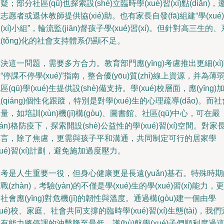
疑；部分社區(qū)也探索設(shè)立臨時學(xué)習(xí)點(diǎn)，
志愿者或退休教師提供協(xié)助。也有家長自發(fā)組建“學(xué)
(xí)小組”，輪流監(jiān)督孩子學(xué)習(xí)。但針對高三生的、
(tǒng)化的社會支持體系仍顯不足。
決這一問題，需要多方合力。教育部門應(yīng)考慮推出更細(xì
“停課不停學(xué)”指南，整合優(yōu)質(zhì)線上資源，并為薄
區(qū)學(xué)生提供設(shè)備支持。學(xué)校層面，應(yīng)
(qiáng)個性化跟蹤，特別是對學(xué)生的心理疏導(dǎo)。而社
量，如培訓(xùn)機(jī)構(gòu)、圖書館、社區(qū)中心，可在嚴
yán)格防疫下，探索開設(shè)公益性的學(xué)習(xí)空間。對家
而言，除了焦慮，更需與孩子平和溝通，共同制定可行的居家學
xué)習(xí)計劃，避免施加過度壓力。
考是人生重要一役，但身心健康更是長遠(yuǎn)基石。特殊時期
戰(zhàn)，考驗(yàn)的不僅是學(xué)生的學(xué)習(xí)能力，更
社會應(yīng)對危機(jī)的韌性與溫度。通過構(gòu)建一個由學
xué)校、家庭、社會共同支撐的臨時學(xué)習(xí)生態(tài)，我們
有能力將停課的沖擊降至最低，護(hù)航學(xué)子們順利度過