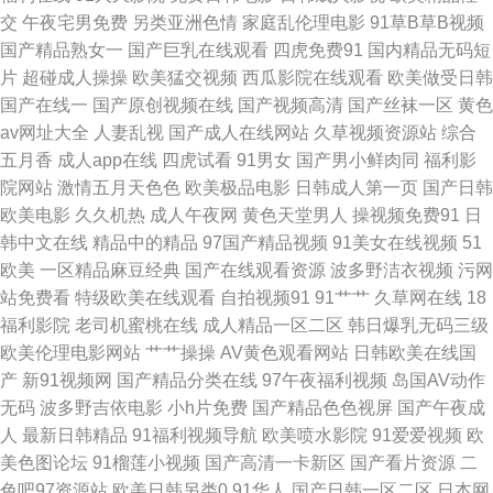
交
午夜宅男免费
另类亚洲色情
家庭乱伦理电影
91草B草B视频
网站 国产性爱区一区 黑丝袜诱惑国产 六月天婷婷丁香 日韩精品第三页 AD
国产精品熟女一
国产巨乳在线观看
四虎免费91
国内精品无码短
片
超碰成人操操
欧美猛交视频
西瓜影院在线观看
欧美做受日韩
毛毛片 福利视频导航大全 人人操人人奸 亚洲成人免费电影 AV在线资源导航
国产在线一
国产原创视频在线
国产视频高清
国产丝袜一区
黄色
av网址大全
人妻乱视
国产成人在线网站
久草视频资源站
综合
福利A片500 波多野洁衣 白丝后入91国产 91精品豆花 超碰91久久网 www豆
五月香
成人app在线
四虎试看
91男女
国产男小鲜肉同
福利影
院网站
激情五月天色色
欧美极品电影
日韩成人第一页
国产日韩
花av 日本污网站 91视频最新链接 成人综合免费播放 久久精品偷拍在线 日韩
欧美电影
久久机热
成人午夜网
黄色天堂男人
操视频免费91
日
韩中文在线
精品中的精品
97国产精品视频
91美女在线视频
51
你懂得 91福利微拍 肏屄com 成人AV久人亚洲 九一视频入口 丝袜视频网站
欧美
一区精品麻豆经典
国产在线观看资源
波多野洁衣视频
污网
站免费看
特级欧美在线观看
自拍视频91
91艹艹
久草网在线
18
91 浮力瑟瑟麻豆影院 另类四虎色 99人人干人人干 东京热av在线 欧美精品
福利影院
老司机蜜桃在线
成人精品一区二区
韩日爆乳无码三级
欧美伦理电影网站
艹艹操操
AV黄色观看网站
日韩欧美在线国
13 日韩电影中文字幕 91视频网站 91福利视频网站 男女打炮91 日韩av无码
产
新91视频网
国产精品分类在线
97午夜福利视频
岛国AV动作
无码
波多野吉依电影
小h片免费
国产精品色色视屏
国产午夜成
aa 午夜激情网站 黄色小视频链接 欧日色网 亚洲成人黄色 中文字幕欧美专区
人
最新日韩精品
91福利视频导航
欧美喷水影院
91爱爱视频
欧
美色图论坛
91榴莲小视频
国产高清一卡新区
国产看片资源
二
A片网站入口 国内自拍1234 欧美操逼熟妇 青娱乐老司机分类 女优天堂在线
色吧97资源站
欧美日韩另类0
91华人
国产日韩一区二区
日本网