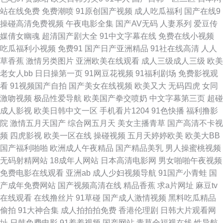
站在线免费
免费潮喷
91原创国产视频
成人吃瓜福利
国产在线9
网站黄αva 综合淫网 91色女 另类综合另类 国产社区情侣 人人插91 亚洲超碰
操碰高清免费视频
午夜电影全集
国产AV无码
人妻系列
爱豆传
媒倩女幽魂
超清国产剧大全
91中文字幕在线
免费在线小视频
在线57 91熟女蝌蚪视频 a级论理在线看 国产亚洲一A 国语肏屄视频 黄污网
吃瓜福利小视频
免费91
国产日产亚洲精品
91社在线高清
人人
草香蕉
激情另类图片
亚洲欧美在线观看
成人三级成人三级
欧美
站 美日韩色 亚洲九一 91在线bb 大香蕉资源共享 美女的胸18禁 日韩小电影
老女人bb
日日操第一页
91网豆花视频
91福利剧场
免费影视观
看
91视频国产自拍
国产美女在线视频
欧美又大
无码四虎
女同
51人妻综合网 AV91第3页 无码专区桃花岛 欧美天天肏屄 中文字幕狠狠干 成
激吻视频
极品性爱导航
欧美国产拳交喷奶
中文字幕第三页
超碰
成人影视
欧美日韩中文一区
手机看片1204
91色快播
福利撸影
人精品视频 久草性视频 欧美第与11页 午夜香蕉成人网站 肏屄网站在线观看
院
激情五月天国产
综合网五月天
美女主播青草
国产高清不卡视
频
四虎影视
欧美一区在线
操碰视频
五月天婷婷欧美
欧美大BB
另类网址 瑟瑟瑟瑟无码97 91大片免费看 草逼网站 韩国美女被操 国产传媒三
国产福利啪啪
欧洲成人午夜精品
国产精品美乳
男人操蜜桃视频
无码射精网站
18成年人网站
日本高清电影网
男女啪啪午夜视频
级 精品视频 日本生活片 影视Av第一页 97人人操超碰 国产av豆花 韩国三级
免费电影在线观看
亚洲ab
成人少妇视频导航
91国产小青蛙
国
产成年免费网站
国产视频高清在线
精品香蕉
求a片网址
麻豆tv
有码 日本尤物电影二级 91巨炮视频在线 www精品久久 久草主页 五月天婷
在线观看
在线撸丝片
91草碰
国产成人激情视频
黑料吃瓜精品
偷拍
91大神合集
成人拍拍拍免费
香港伦理剧
日韩大片观看网
婷色色图 91偷拍导航 超碰97干 AB色电影官网 人人肏人人 91色图区 国产精
址
日韩免费电影
91羞羞视频
国产网站
青草全福视在线
性导航