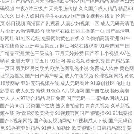
插逼
国产精品五月天
狠狠操欧美性爱
国产绝色精品
精品孕妇无
码视频
午夜A片三级片
天美果冻传媒
久久国产成人精品
精品93
久久久
日本人妖射精
学生妹avav
国产熟女视频在线
乱伦第一
页
韩日视频
高清国产剧观看
人妻少妇视频二区
成人无码高清毛
片
亚洲av激情电影
午夜导航在线
国内主播第一页
国产高清电
影网址
91社区论坛
免费网站黄色在线
久久偷拍高清亚洲
91午
夜在线免费
亚洲精品第五页
麻豆网站在线观看
91精选国产
国
产精品亚洲
黄色三级成年
五月天婷婷爱
国产不卡小视频
AV色
哟哟
亚洲天堂丁香五月
91社网
美女视频黄全免费
国产精品第
一页国
另类区另类欧美
欧美色图乱伦小说
免费成人软件
黄色网
址视频播放
国产日产美产精品
成人午夜视频
伦理视频网站
黄色
18禁网站
亚洲无码视频在线
成人无码看片
91原创社区
伦理电
影香港
成人免费
蜜桃91色色
A片视频网
国产自在线
操欧美老
女人
人人97综合精品
岛国免费
国产无码一二
蜜桃tv网站入口
国产第66页
另类国产在线
熟女自拍偷拍
青青久视频
久草新视
频在线
激情深爱欧美激情
91视频官网国产
狠狠操-91
91我要操
国产ts视频网站
国产美女视频网站
91视频成人下载
国产无码色
色
91香蕉亚洲精品
91伊人加勒比
欧美狠狠插
日韩精品高清
黄