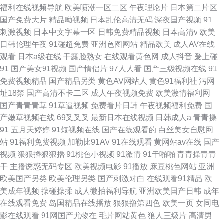
福利在线视频导航
欧美喷潮一区二区
午夜理论片
日本第二片区
国产免费大片
精品呦视频
日本乱伦高清无码
深夜国产视频
91
刺激视频
日本中文字幕一区
日韩免费精品视频
日本高清v
欧美
日韩伦理午夜
91碰超免费
亚洲色图网站
精品欧美
成人AV在线
观看
日本a级在线
干露脸熟女
在线观看黄色网
成人抖音
爰上碰
91
国产美女91视频
国产情侣片
97人人看
国产三级视频在线
91
免费视频精品
国产精品另类
黄色AV网站人
黄色91福利社
污网
址18禁
国产高清不卡二区
成人午夜视频免费
欧美激情福利网
国产青青青草
91草逼视频
免费看片日韩
午夜视频福利免费
国
产嫩草视频在线
69叉叉叉
最新日本在线视频
日韩成人a
青青操
91
五月天婷婷
91短视频在线
国产在线观看的
白丝美女自慰网
站
91福利免费视频
加勒比91AV
91在线观看
黄网站av在线
国产
视频
狠狠擼狠狠擼
91桃色小视频
91激情
91干啪啪
青青操青青
干
主播诱惑无码专区
欧美视频电影
91播放
麻豆桃色网站
亚洲
欧美国产另类
欧美伦理另类
国产刺激对白
在线观看91精品
欧
美成年视频
操碰操揉
成人微拍福利导航
亚洲欧美国产日韩
成年
在线观看免费
岛国精品在线播放
狠狠撸第四色
欧美一页
女同电
影在线观看
91网国产尤物在
毛片网站黄色
狼人三级片
高清男