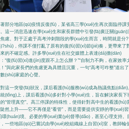
著部分地區(qū)疫情反復(fù)，某省高三學(xué)生再次面臨停課
。這一消息迅速在學(xué)生和家長群體中引發(fā)廣泛關(guān)
焦慮。對于正處于高考沖刺階段的學(xué)生而言，時間就是分?
ǐn)?shù)，停課不僅打亂了原有的復(fù)習(xí)節(jié)奏，更帶來了
來的不確定感。許多學(xué)生在社交媒體上表達(dá)擔(dān)
：“復(fù)習(xí)進(jìn)度跟不上怎么辦？”“自制力不夠，在家效率
！”與此家長們的焦慮更為具體且沉重，一句“高考可咋整”道出了
數(shù)家庭的心聲。
對這一突發(fā)狀況，課后看護(hù)服務(wù)成為熱議焦點(diǎn
統(tǒng)上，課后看護(hù)多針對小學(xué)生，旨在解決家長下
的“管理真空”。高三停課的特殊性，使得針對高中生的看護(hù)
陡然上升——它不再僅是“看管”，而是需要提供安靜的學(xué)習
xí)環(huán)境、必要的學(xué)業(yè)督導(dǎo)，甚至心理支持。
，一些地區(qū)已嘗試由學(xué)校組織線上自習(xí)室，教師輪