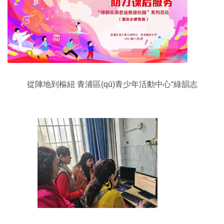
從陣地到樞紐 青浦區(qū)青少年活動中心“綠韻志
愿”課后服務(wù)新實(shí)踐