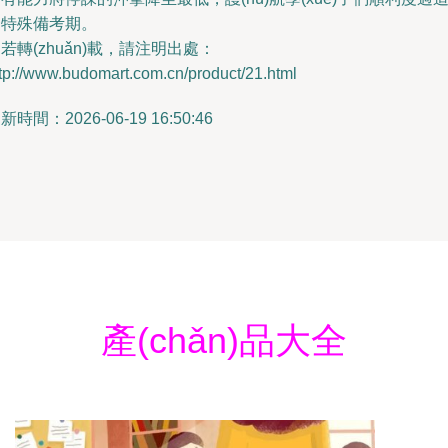
一特殊備考期。
若轉(zhuǎn)載，請注明出處：
tp://www.budomart.com.cn/product/21.html
新時間：2026-06-19 16:50:46
產(chǎn)品大全