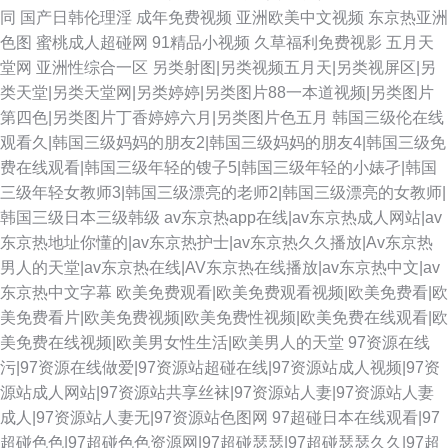
同
国产日韩伦理淫
成年免费视频
亚洲欧美中文视频
东京热亚洲
色图
蜜桃成人超碰网
91精品小视频
久草福利免费视影
五月天
堂网
亚洲性综合一区
另类射图|另类视频五月天|另类视屏区|另
类天堂|另类天堂网|另类婷婷|另类图片88一本道视频|另类图片
第四色|另类图片丁香婷婷六月|另类图片色五月
韩国三级伦在线
观看久|韩国三级妈妈的朋友2|韩国三级妈妈的朋友4|韩国三级免
费在线观看|韩国三级年轻的锼子5|韩国三级年轻的小婊孑|韩国
三级年轻女教师3|韩国三级漂亮的老师2|韩国三级漂亮的女教师|
韩国三级日本三级韩级
av东京热app在线|av东京热成人网站|av
东京热地址你懂的|av东京热护士|av东京热久久播放|Av东京热
男人的天堂|av东京热在线|AV东京热在线播放|av东京热中文|av
东京热中文字幕
欧美免费观看|欧美免费观看视频|欧美免费看|欧
美免费看片|欧美免费视频|欧美免费性视频|欧美免费在线观看|欧
美免费在线视频|欧美男女性生活|欧美男人的天堂
97资源在线
污|97资源在线做爱|97资源站超碰在线|97资源站成人视频|97资
源站成人网站|97资源站共享丝袜|97资源站人妻|97资源站人妻
成人|97资源站人妻无|97资源站色图网
97超碰日本在线观看|97
超碰色色|97超碰色色资源网|97超碰瑟瑟|97超碰瑟瑟久久|97超